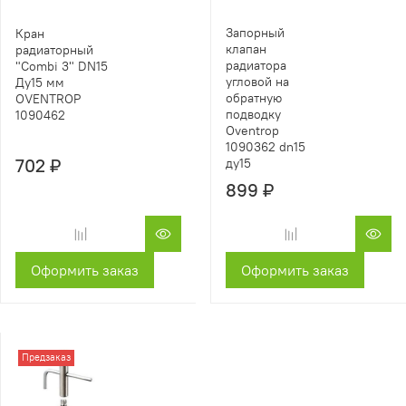
Запорный
Кран
клапан
радиаторный
радиатора
"Combi 3" DN15
угловой на
Ду15 мм
обратную
OVENTROP
подводку
1090462
Oventrop
1090362 dn15
702 ₽
ду15
899 ₽
Оформить заказ
Оформить заказ
Предзаказ