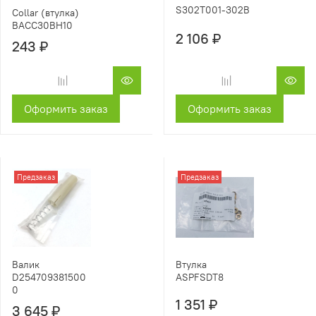
S302T001-302B
Collar (втулка)
BACC30BH10
2 106 ₽
243 ₽
Оформить заказ
Оформить заказ
Предзаказ
Предзаказ
Втулка
Валик
ASPFSDT8
D254709381500
0
1 351 ₽
3 645 ₽