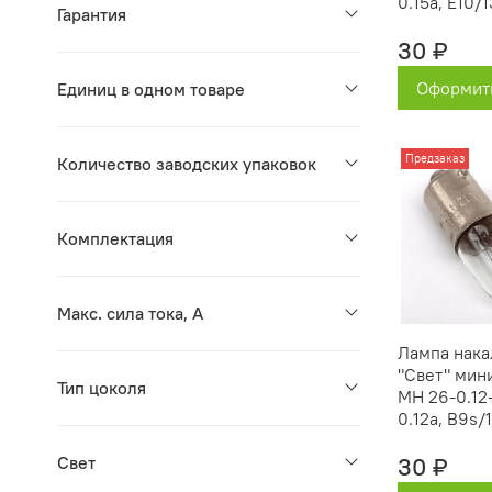
0.15a, Е10/1
Гарантия
30 ₽
Оформить
Единиц в одном товаре
Предзаказ
Количество заводских упаковок
Комплектация
Макс. сила тока, А
Лампа нака
"Свет" мин
Тип цоколя
МН 26-0.12-
0.12а, B9s/
Свет
30 ₽