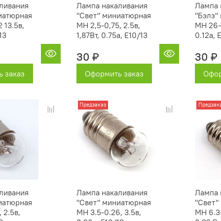
ливания
Лампа накаливания
Лампа 
иатюрная
"Свет" миниатюрная
"Бэлз"
 13.5в,
МН 2,5-0,75, 2.5в,
МН 26-0
13
1,87Вт, 0.75а, Е10/13
0.12а, 
30 ₽
30 ₽
 заказ
Оформить заказ
Офор
Предзаказ
Предзак
ливания
Лампа накаливания
Лампа 
иатюрная
"Свет" миниатюрная
"Свет"
 2.5в,
МН 3.5-0.26, 3.5в,
МН 6.3-