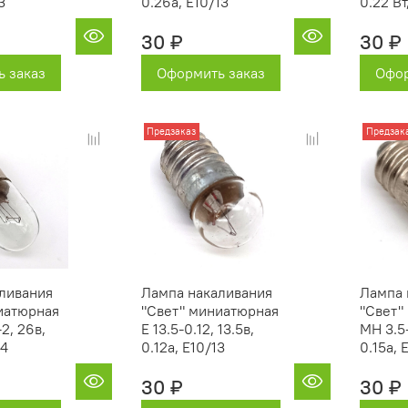
3
0.26а, Е10/13
0.22 Вт
30 ₽
30 ₽
 заказ
Оформить заказ
Офор
Предзаказ
Предзак
ливания
Лампа накаливания
Лампа 
иатюрная
"Свет" миниатюрная
"Свет"
2, 26в,
Е 13.5-0.12, 13.5в,
МН 3.5-
14
0.12а, Е10/13
0.15а, 
30 ₽
30 ₽