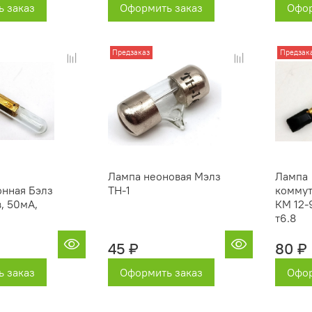
 заказ
Оформить заказ
Офор
Предзаказ
Предзак
Лампа неоновая Мэлз
Лампа
нная Бэлз
ТН-1
коммут
, 50мА,
КМ 12-
т6.8
45 ₽
80 ₽
 заказ
Оформить заказ
Офор