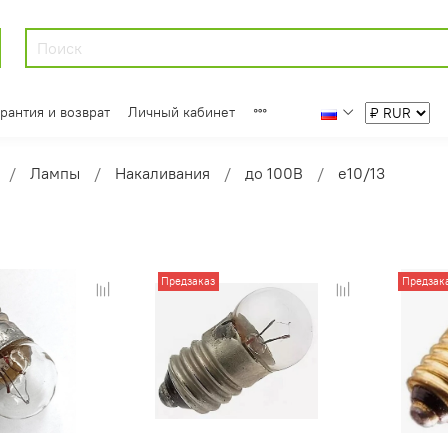
арантия и возврат
Личный кабинет
Лампы
Накаливания
до 100В
e10/13
Предзаказ
Предзак