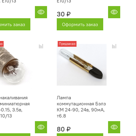
, Е10/13
Е10/13
30 ₽
мить заказ
Оформить заказ
аз
Предзаказ
накаливания
Лампа
 миниатюрная
коммутационная Бэлз
0.15, 3.5в,
КМ 24-90, 24в, 90мА,
Е10/13
т6.8
80 ₽