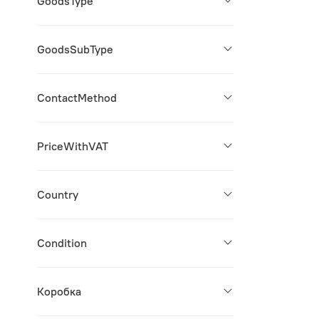
GoodsType
GoodsSubType
ContactMethod
PriceWithVAT
Country
Condition
Коробка