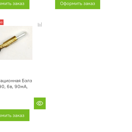
мить заказ
Оформить заказ
аз
ационная Бэлз
90, 6в, 90мА,
мить заказ