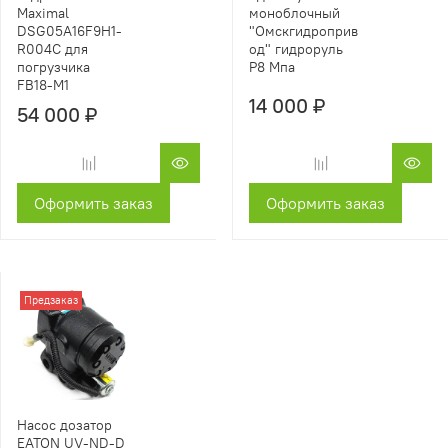
моноблочный
Maximal
"Омскгидроприв
DSG05A16F9H1-
од" гидроруль
R004C для
P8 Мпа
погрузчика
FB18-M1
14 000 ₽
54 000 ₽
Оформить заказ
Оформить заказ
Предзаказ
Насос дозатор
EATON UV-ND-D