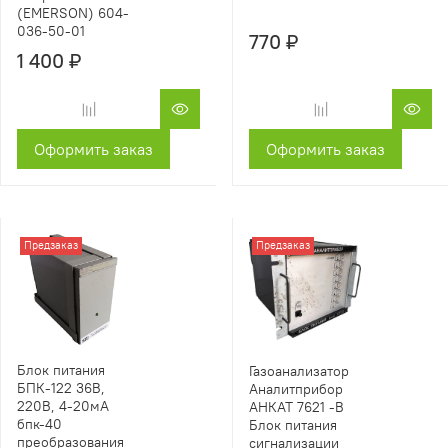
(EMERSON) 604-
036-50-01
770 ₽
1 400 ₽
Оформить заказ
Оформить заказ
Предзаказ
Предзаказ
Блок питания
Газоанализатор
БПК-122 36В,
Аналитприбор
220В, 4-20мА
АНКАТ 7621 -В
бпк-40
Блок питания
преобразования
сигнализации