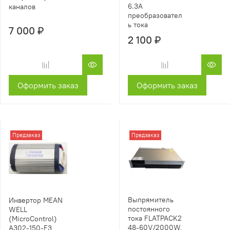
6.3A
каналов
преобразовател
ь тока
7 000 ₽
2 100 ₽
Оформить заказ
Оформить заказ
Предзаказ
Предзаказ
Выпрямитель
Инвертор MEAN
постоянного
WELL
тока FLATPACK2
(MicroControl)
48-60V/2000W,
A302-150-F3,