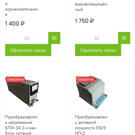
и
взрывозащищён
корнеизвлечени
ный
я
1 750 ₽
1 400 ₽
Оформить заказ
Оформить заказ
Предзаказ
Предзаказ
Преобразовател
Преобразовател
ь напряжения
ь активной
БПИ-04 2-х кан
мощности Е829
блок питания
НП/2