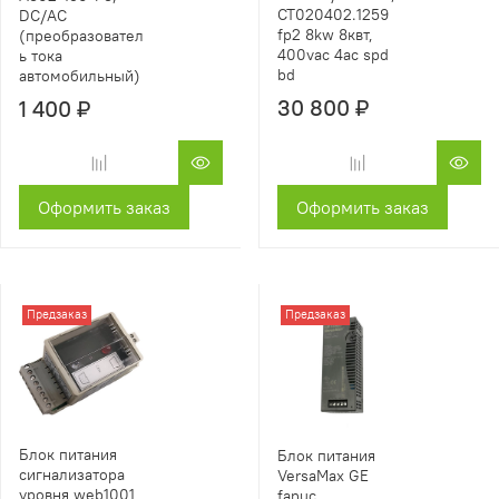
CT020402.1259
DC/AC
fp2 8kw 8квт,
(преобразовател
400vac 4ac spd
ь тока
bd
автомобильный)
30 800 ₽
1 400 ₽
Оформить заказ
Оформить заказ
Предзаказ
Предзаказ
Блок питания
Блок питания
сигнализатора
VersaMax GE
уровня web1001
fanuc