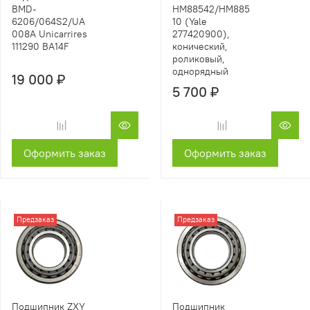
BMD-
HM88542/HM885
6206/064S2/UA
10 (Yale
008A Unicarrires
277420900),
111290 BA14F
конический,
роликовый,
однорядный
19 000 ₽
5 700 ₽
Оформить заказ
Оформить заказ
Предзаказ
Предзаказ
Подшипник ZXY
Подшипник