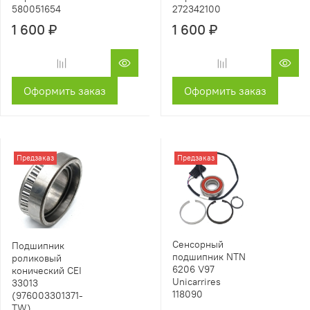
580051654
272342100
1 600 ₽
1 600 ₽
Оформить заказ
Оформить заказ
Предзаказ
Предзаказ
Сенсорный
Подшипник
подшипник NTN
роликовый
6206 V97
конический CEI
Unicarrires
33013
118090
(976003301371-
TW)