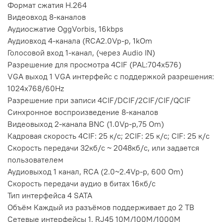
Формат сжатия H.264
Видеовход 8-каналов
Аудиосжатие OggVorbis, 16kbps
Аудиовход 4-канала (RCA2.0Vp-p, 1kOm
Голосовой вход 1-канал, (через Audio IN)
Разрешение для просмотра 4CIF (PAL:704x576)
VGA выход 1 VGA интерфейс с поддержкой разрешения:
1024х768/60Hz
Разрешение при записи 4CIF/DCIF/2CIF/CIF/QCIF
Синхронное воспроизведение 8-каналов
Видеовыход 2-канала BNC (1.0Vp-p,75 Om)
Кадровая скорость 4CIF: 25 к/с; 2CIF: 25 к/с; CIF: 25 к/с
Скорость передачи 32кб/с ~ 2048кб/c, или задается
пользователем
Аудиовыход 1 канал, RCA (2.0~2.4Vp-p, 600 Om)
Скорость передачи аудио в битах 16кб/с
Тип интерфейса 4 SATA
Объём Каждый из разъёмов поддерживает до 2 TB
Сетевые интерфейсы 1, RJ45 10M/100M/1000M