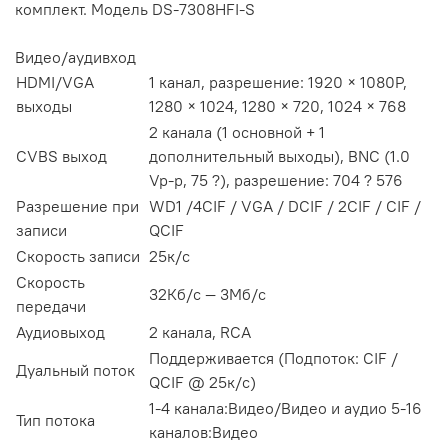
комплект. Модель DS-7308HFI-S
Видео/аудивход
HDMI/VGA
1 канал, разрешение: 1920 × 1080P,
выходы
1280 × 1024, 1280 × 720, 1024 × 768
2 канала (1 основной + 1
CVBS выход
дополнительный выходы), BNC (1.0
Vp-p, 75 ?), разрешение: 704 ? 576
Разрешение при
WD1 /4CIF / VGA / DCIF / 2CIF / CIF /
записи
QCIF
Скорость записи
25к/с
Скорость
32Кб/с — 3Мб/с
передачи
Аудиовыход
2 канала, RCA
Поддерживается (Подпоток: CIF /
Дуальный поток
QCIF @ 25к/с)
1-4 канала:Видео/Видео и аудио 5-16
Тип потока
каналов:Видео