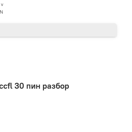
 v
N
ccfl 30 пин разбор