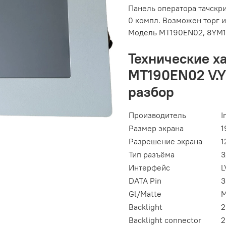
Панель оператора тачскр
0 компл. Возможен торг и
Модель MT190EN02, 8YM
Технические х
MT190EN02 V.Y 
разбор
Производитель
I
Размер экрана
1
Разрешение экрана
1
Тип разъёма
3
Интерфейс
L
DATA Pin
3
Gl/Matte
M
Backlight
2
Backlight connector
2