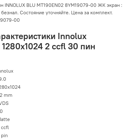
ин INNOLUX BLU MT190EN02 8YM19079-00 ЖК экран :
 безнал. Состояние уточняйте. Цена за комплект.
19079-00
арактеристики Innolux
1280x1024 2 ccfl 30 пин
nnolux
9.0
280x1024
2 mm
VDS
0
atte
 ccfl
 pin