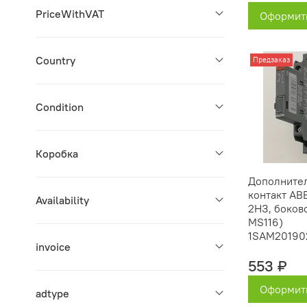
PriceWithVAT
Оформить
Country
Предзаказ
Condition
Коробка
Дополните
контакт AB
Availability
2НЗ, боков
MS116)
1SAM20190
invoice
553 ₽
Оформить
adtype