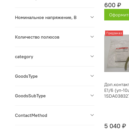
600 ₽
Оформить
Номинальное напряжение, В
Предзаказ
Количество полюсов
category
GoodsType
Доп.контак
E1/6 (уп-10
GoodsSubType
1SDA03832
ContactMethod
5 040 ₽