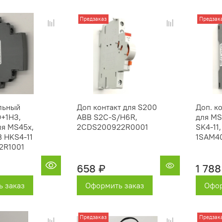
Предзаказ
Предзак
льный
Доп контакт для S200
Доп. к
О+1НЗ,
ABB S2C-S/H6R,
для MS
ля MS45x,
2CDS200922R0001
SK4-11,
 HKS4-11
1SAM4
2R1001
658 ₽
1 788
 заказ
Оформить заказ
Офор
Предзаказ
Предзак