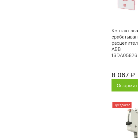
Контакт ав
срабатыван
расцепител
ABB
1SDA05826
8 067 ₽
Оформить
Предзаказ