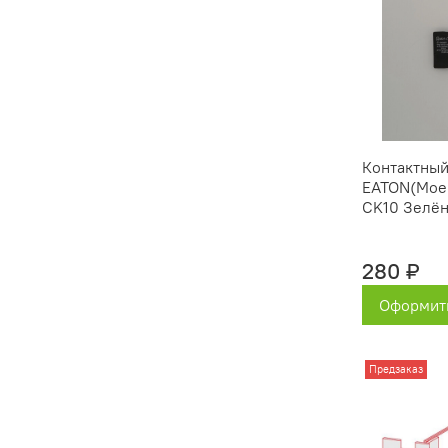
Контактный
EATON(Moel
CK10 Зелё
280 ₽
Оформить
Предзаказ