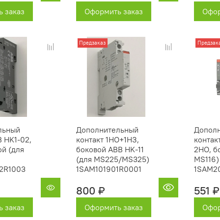
 заказ
Оформить заказ
Офор
Предзаказ
Предзак
льный
Дополнительный
Допол
B HK1-02,
контакт 1НО+1НЗ,
контак
ой (для
боковой ABB HK-11
2НО, б
(для MS225/MS325)
MS116)
2R1003
1SAM101901R0001
1SAM2
800 ₽
551 ₽
 заказ
Оформить заказ
Офор