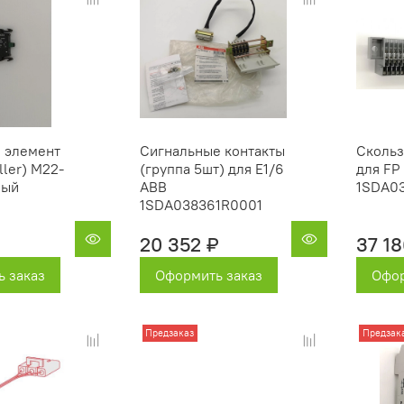
 элемент
Сигнальные контакты
Скольз
ler) M22-
(группа 5шт) для E1/6
для FP
ный
ABB
1SDA0
1SDA038361R0001
20 352 ₽
37 18
 заказ
Оформить заказ
Офор
Предзаказ
Предзак