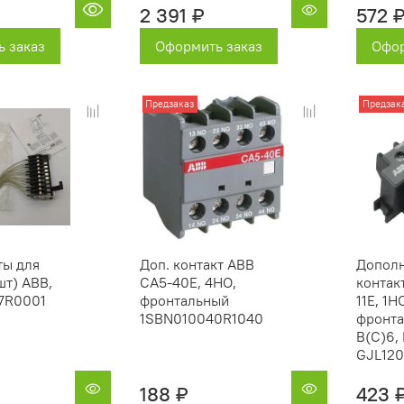
2 391 ₽
572 
 заказ
Оформить заказ
Офор
Предзаказ
Предзак
ты для
Доп. контакт ABB
Допол
шт) ABB,
CA5-40E, 4НО,
контак
7R0001
фронтальный
11E, 1Н
1SBN010040R1040
фронта
B(C)6,
GJL12
188 ₽
423 