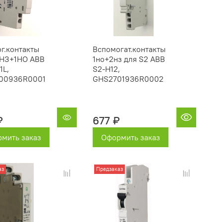
г.контакты
Вспомогат.контакты
1НЗ+1НО ABB
1но+2нз для S2 ABB
1L,
S2-H12,
00936R0001
GHS2701936R0002
₽
677 ₽
мить заказ
Оформить заказ
аз
Предзаказ