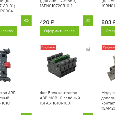
й (для
(для A95---AF1650)
(для A9
7-30-01)
1SFN010720R1011
1SBN01
0R0004
420 ₽
803 
 заказ
Оформить заказ
Офор
Предзаказ
Предзак
ктов ABB
4шт Блок контактов
Модул
асный
ABB MCB 10 зелёный
допол
R1010
1SFA611610R1001
контак
1SAM2