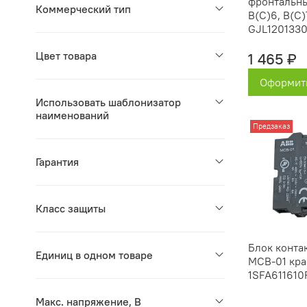
фронтальны
Коммерческий тип
B(C)6, B(C)
GJL120133
Цвет товара
1 465 ₽
Оформить
Использовать шаблонизатор
наименований
Предзаказ
Гарантия
Класс защиты
Блок конта
Единиц в одном товаре
MCB-01 кр
1SFA611610
Макс. напряжение, В