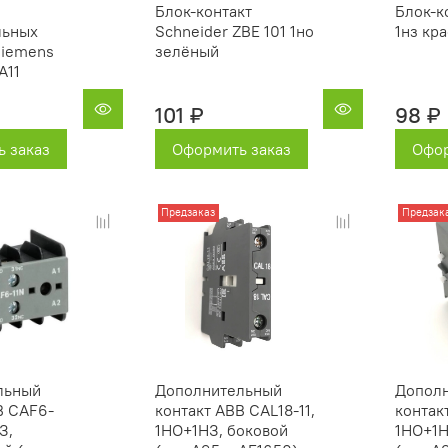
Блок-контакт
Блок-к
льных
Schneider ZBE 101 1но
1нз кр
Siemens
зелёный
A11
101 ₽
98 ₽
 заказ
Оформить заказ
Офор
Предзаказ
Предзак
льный
Дополнительный
Допол
B CAF6-
контакт ABB CAL18-11,
контак
З,
1НО+1НЗ, боковой
1НО+1Н