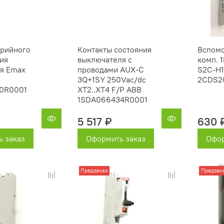
арийного
Контакты состояния
Вспомо
ия
выключателя с
комп. 
я Emax
проводами AUX-C
S2C-H1
3Q+1SY 250Vac/dc
2CDS2
0R0001
XT2..XT4 F/P ABB
1SDA066434R0001
5 517 ₽
630 
 заказ
Оформить заказ
Офор
Предзаказ
Предзак