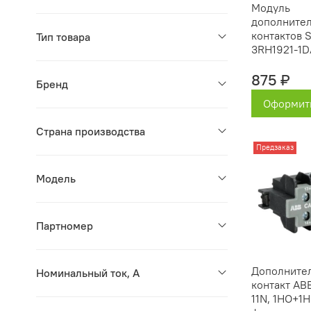
Модуль
дополните
контактов 
Тип товара
3RH1921-1D
875 ₽
Бренд
Оформить
Страна производства
Предзаказ
Модель
Партномер
Дополните
Номинальный ток, А
контакт AB
11N, 1НО+1Н