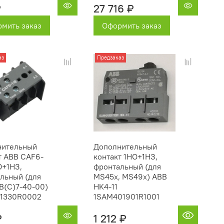
₽
27 716 ₽
мить заказ
Оформить заказ
аз
Предзаказ
нительный
Дополнительный
т ABB CAF6-
контакт 1НО+1НЗ,
О+1НЗ,
фронтальный (для
льный (для
MS45x, MS49x) ABB
 B(C)7-40-00)
HK4-11
01330R0002
1SAM401901R1001
₽
1 212 ₽