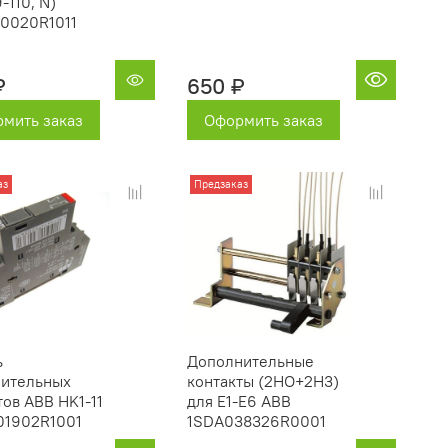
-110, N)
0020R1011
₽
650 ₽
мить заказ
Оформить заказ
аз
Предзаказ
ь
Дополнительные
нительных
контакты (2HO+2H3)
тов ABB HK1-11
для E1-E6 ABB
01902R1001
1SDA038326R0001