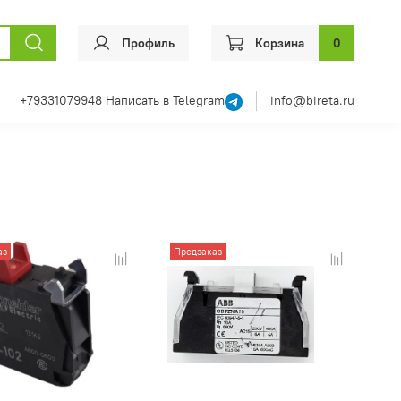
Профиль
Корзина
0
+79331079948
Написать в Telegram
info@bireta.ru
аз
Предзаказ