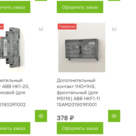
мить заказ
Оформить заказ
аз
Предзаказ
нительный
Дополнительный
т ABB HK1-20,
контакт 1НО+1НЗ,
оковой (для
фронтальный (для
MS116) ABB HKF1-11
01902R1002
1SAM201901R1001
378 ₽
мить заказ
Оформить заказ