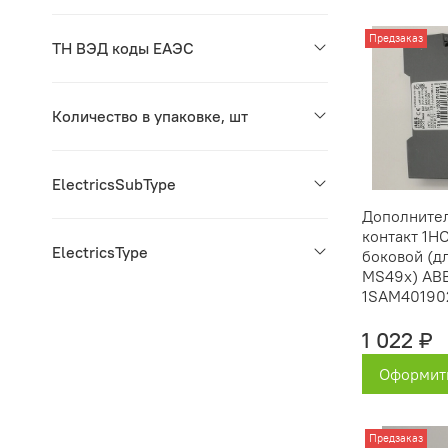
Предзаказ
ТН ВЭД коды ЕАЭС
Количество в упаковке, шт
ElectricsSubType
Дополните
контакт 1Н
ElectricsType
боковой (д
MS49x) ABB
1SAM40190
1 022 ₽
Оформить
Предзаказ