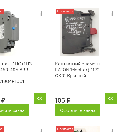
аз
Предзаказ
онтакт 1НО+1НЗ
Контактный элемент
450-495 ABB
EATON(Moeller) M22-
CK01 Красный
01904R1001
 ₽
105 ₽
мить заказ
Оформить заказ
аз
Предзаказ