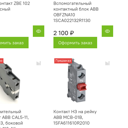
онтакт ZBE 102
Вспомогательный
асный
контактный блок ABB
OBFZNA10
1SCA022132R1130
2 100 ₽
мить заказ
Оформить заказ
аз
Предзаказ
нительный
Контакт НЗ на рейку
т ABB CAL5-11,
ABB MCB-01B,
З, боковой
1SFA611610R2010