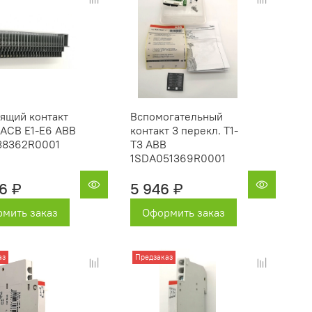
ящий контакт
Вспомогательный
 ACB E1-E6 ABB
контакт 3 перекл. Т1-
38362R0001
Т3 ABB
1SDA051369R0001
6 ₽
5 946 ₽
мить заказ
Оформить заказ
аз
Предзаказ